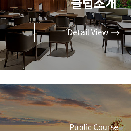
클럽소개
Detail View
Public Course