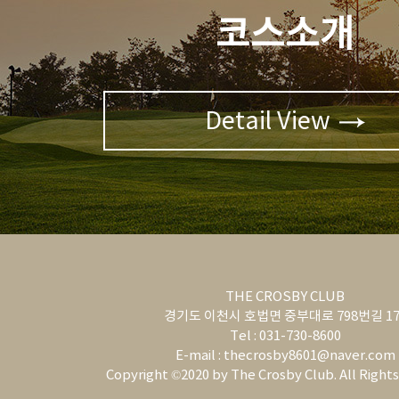
코스소개
Detail View
THE CROSBY CLUB
경기도 이천시 호법면 중부대로 798번길 17
Tel : 031-730-8600
E-mail : thecrosby8601@naver.com
Copyright ©2020 by The Crosby Club. All Right