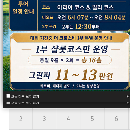
2026년 08월
일
월
화
수
목
닫
오늘 하루 보지 않기
닫
오늘 하루 보지 않기
닫
오늘 하루 보지 않기
2
3
4
5
6